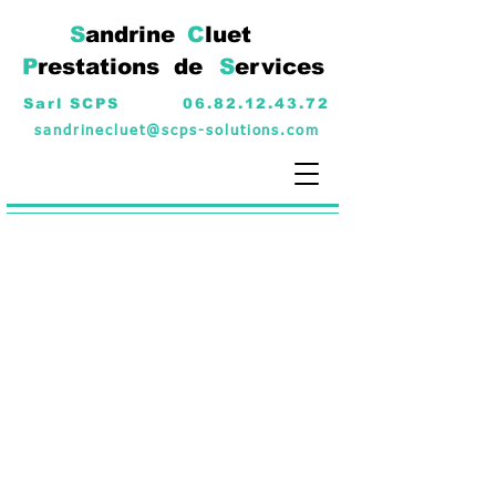
S
andrine
C
luet
P
restations
de
S
ervices
Sarl SCPS
06.82.12.43.72
sandrinecluet@scps-solutions.com
GESTION DES
DOCUMENTS LIES AUX
CONDUCTEURS
Permis de conduire
Carte conducteur
Visite médicale