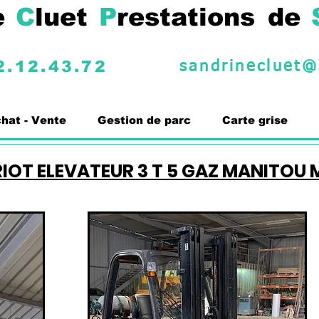
e
C
luet
P
restations
de
2.12.43.72
sandrinecluet@
hat - Vente
Gestion de parc
Carte grise
IOT ELEVATEUR 3 T 5 GAZ MANITOU 