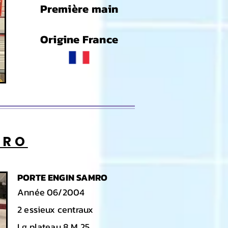
Première main
Origine France
MRO
PORTE ENGIN SAMRO
Année 06
/2004
2 essieux centraux
Lg plateau 8 M 25