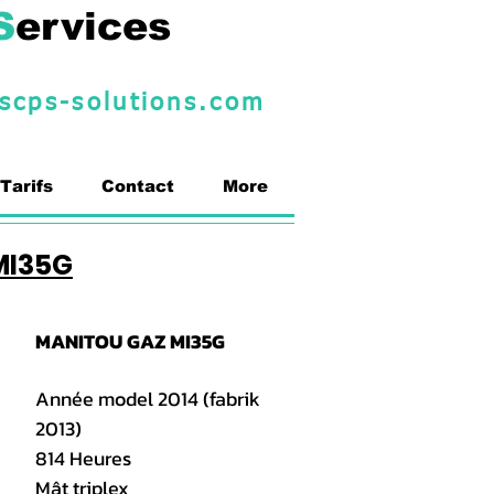
S
ervices
scps-solutions.com
Tarifs
Contact
More
MI35G
MANITOU GAZ MI35G
Année model 2014 (fabrik
2013)
814 Heures
Mât triplex