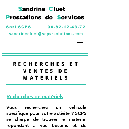
S
andrine
C
luet
P
restations
de
S
ervices
Sarl SCPS
06.82.12.43.72
sandrinecluet@scps-solutions.com
RECHERCHES ET
VENTES DE
MATERIELS
Recherches de matériels
Vous recherchez un véhicule
spécifique pour votre activité ? SCPS
se charge de
trouver le matériel
répondant à vos besoins et de